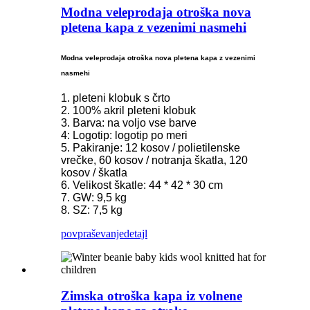
Modna veleprodaja otroška nova
pletena kapa z vezenimi nasmehi
Modna veleprodaja otroška nova pletena kapa z vezenimi
nasmehi
1. pleteni klobuk s črto
2. 100% akril pleteni klobuk
3. Barva: na voljo vse barve
4: Logotip: logotip po meri
5. Pakiranje: 12 kosov / polietilenske
vrečke, 60 kosov / notranja škatla, 120
kosov / škatla
6. Velikost škatle: 44 * 42 * 30 cm
7. GW: 9,5 kg
8. SZ: 7,5 kg
povpraševanje
detajl
Zimska otroška kapa iz volnene