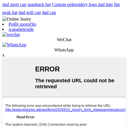
dad sport cap
snapback hat
Custom embroidery logo dad hats
flat
peak hat
dad golf cap
dad cap
Pošlji sporočilo
wangjietextile
WeChat
WhatsApp
x