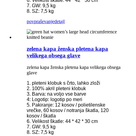
6. Velikost škatle: 44 * 42 * 30 cm
7. GW: 9,5 kg
8. SZ: 7,5 kg
povpraševanje
detajl
zelena kapa ženska pletena kapa
velikega obsega glave
zelena kapa ženska pletena kapa velikega obsega
glave
1. pleteni klobuk s črto, lahko zloži
2. 100% akril pleteni klobuk
3. Barva: na voljo vse barve
4: Logotip: logotip po meri
5. Pakiranje: 12 kosov / polietilenske
vrečke, 60 kosov / notranja škatla, 120
kosov / škatla
6. Velikost škatle: 44 * 42 * 30 cm
7. GW: 9,5 kg
8. SZ: 7,5 kg