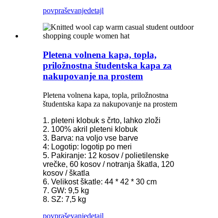
povpraševanje
detajl
Pletena volnena kapa, topla,
priložnostna študentska kapa za
nakupovanje na prostem
Pletena volnena kapa, topla, priložnostna
študentska kapa za nakupovanje na prostem
1. pleteni klobuk s črto, lahko zloži
2. 100% akril pleteni klobuk
3. Barva: na voljo vse barve
4: Logotip: logotip po meri
5. Pakiranje: 12 kosov / polietilenske
vrečke, 60 kosov / notranja škatla, 120
kosov / škatla
6. Velikost škatle: 44 * 42 * 30 cm
7. GW: 9,5 kg
8. SZ: 7,5 kg
povpraševanje
detajl