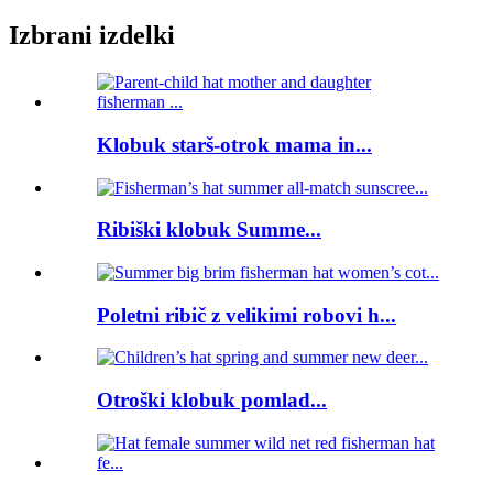
Izbrani izdelki
Klobuk starš-otrok mama in...
Ribiški klobuk Summe...
Poletni ribič z velikimi robovi h...
Otroški klobuk pomlad...