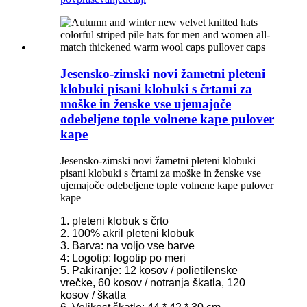
Jesensko-zimski novi žametni pleteni
klobuki pisani klobuki s črtami za
moške in ženske vse ujemajoče
odebeljene tople volnene kape pulover
kape
Jesensko-zimski novi žametni pleteni klobuki
pisani klobuki s črtami za moške in ženske vse
ujemajoče odebeljene tople volnene kape pulover
kape
1. pleteni klobuk s črto
2. 100% akril pleteni klobuk
3. Barva: na voljo vse barve
4: Logotip: logotip po meri
5. Pakiranje: 12 kosov / polietilenske
vrečke, 60 kosov / notranja škatla, 120
kosov / škatla