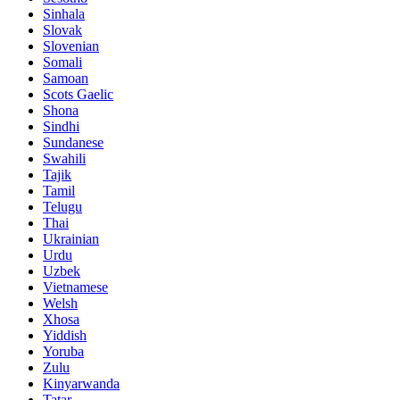
Sinhala
Slovak
Slovenian
Somali
Samoan
Scots Gaelic
Shona
Sindhi
Sundanese
Swahili
Tajik
Tamil
Telugu
Thai
Ukrainian
Urdu
Uzbek
Vietnamese
Welsh
Xhosa
Yiddish
Yoruba
Zulu
Kinyarwanda
Tatar