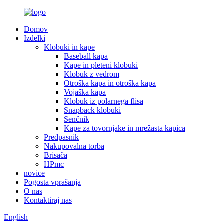
Domov
Izdelki
Klobuki in kape
Baseball kapa
Kape in pleteni klobuki
Klobuk z vedrom
Otroška kapa in otroška kapa
Vojaška kapa
Klobuk iz polarnega flisa
Snapback klobuki
Senčnik
Kape za tovornjake in mrežasta kapica
Predpasnik
Nakupovalna torba
Brisača
HPmc
novice
Pogosta vprašanja
O nas
Kontaktiraj nas
English