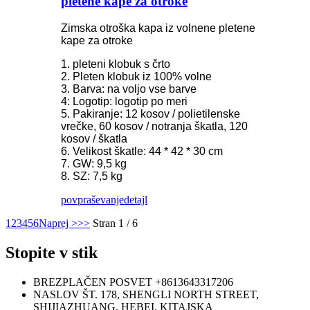
pletene kape za otroke
Zimska otroška kapa iz volnene pletene
kape za otroke
1. pleteni klobuk s črto
2. Pleten klobuk iz 100% volne
3. Barva: na voljo vse barve
4: Logotip: logotip po meri
5. Pakiranje: 12 kosov / polietilenske
vrečke, 60 kosov / notranja škatla, 120
kosov / škatla
6. Velikost škatle: 44 * 42 * 30 cm
7. GW: 9,5 kg
8. SZ: 7,5 kg
povpraševanje
detajl
1
2
3
4
5
6
Naprej >
>>
Stran 1 / 6
Stopite v stik
BREZPLAČEN POSVET
+8613643317206
NASLOV
ŠT. 178, SHENGLI NORTH STREET,
SHIJIAZHUANG, HEBEI, KITAJSKA