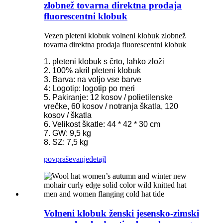
zlobnež tovarna direktna prodaja
fluorescentni klobuk
Vezen pleteni klobuk volneni klobuk zlobnež
tovarna direktna prodaja fluorescentni klobuk
1. pleteni klobuk s črto, lahko zloži
2. 100% akril pleteni klobuk
3. Barva: na voljo vse barve
4: Logotip: logotip po meri
5. Pakiranje: 12 kosov / polietilenske
vrečke, 60 kosov / notranja škatla, 120
kosov / škatla
6. Velikost škatle: 44 * 42 * 30 cm
7. GW: 9,5 kg
8. SZ: 7,5 kg
povpraševanje
detajl
Volneni klobuk ženski jesensko-zimski