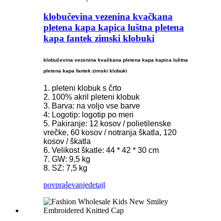
klobučevina vezenina kvačkana
pletena kapa kapica luštna pletena
kapa fantek zimski klobuki
klobučevina vezenina kvačkana pletena kapa kapica luštna
pletena kapa fantek zimski klobuki
1. pleteni klobuk s črto
2. 100% akril pleteni klobuk
3. Barva: na voljo vse barve
4: Logotip: logotip po meri
5. Pakiranje: 12 kosov / polietilenske
vrečke, 60 kosov / notranja škatla, 120
kosov / škatla
6. Velikost škatle: 44 * 42 * 30 cm
7. GW: 9,5 kg
8. SZ: 7,5 kg
povpraševanje
detajl