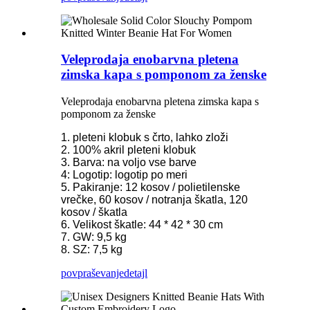
Veleprodaja enobarvna pletena
zimska kapa s pomponom za ženske
Veleprodaja enobarvna pletena zimska kapa s
pomponom za ženske
1. pleteni klobuk s črto, lahko zloži
2. 100% akril pleteni klobuk
3. Barva: na voljo vse barve
4: Logotip: logotip po meri
5. Pakiranje: 12 kosov / polietilenske
vrečke, 60 kosov / notranja škatla, 120
kosov / škatla
6. Velikost škatle: 44 * 42 * 30 cm
7. GW: 9,5 kg
8. SZ: 7,5 kg
povpraševanje
detajl