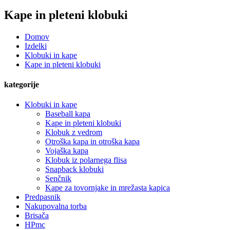
Kape in pleteni klobuki
Domov
Izdelki
Klobuki in kape
Kape in pleteni klobuki
kategorije
Klobuki in kape
Baseball kapa
Kape in pleteni klobuki
Klobuk z vedrom
Otroška kapa in otroška kapa
Vojaška kapa
Klobuk iz polarnega flisa
Snapback klobuki
Senčnik
Kape za tovornjake in mrežasta kapica
Predpasnik
Nakupovalna torba
Brisača
HPmc