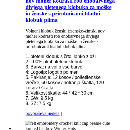
nov moher kodrasti rob enobarvnega
divjega pletenega klobuka za moške
in ženske s prirobnicami hladni
klobuk plima
Volneni klobuk ženski jesensko-zimski nov
moher kodrasti rob enobarvnega divjega
pletenega klobuka za moške in ženske s
prirobnicami hladni klobuk plima
1. pleteni klobuk s črto, lahko zloži
2. 100% akril pleteni klobuk
3. Barva: na voljo vse barve
4: Logotip: logotip po meri
5. Pakiranje: 12 kosov / polietilenske
vrečke, 60 kosov / notranja škatla, 120
kosov / škatla
6. Velikost škatle: 44 * 42 * 30 cm
7. GW: 9,5 kg
8. SZ: 7,5 kg
povpraševanje
detajl