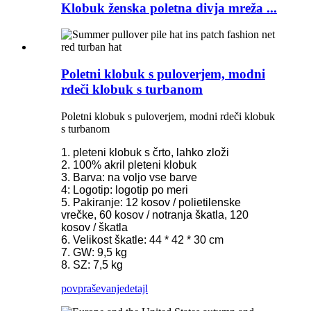
Klobuk ženska poletna divja mreža ...
Poletni klobuk s puloverjem, modni
rdeči klobuk s turbanom
Poletni klobuk s puloverjem, modni rdeči klobuk
s turbanom
1. pleteni klobuk s črto, lahko zloži
2. 100% akril pleteni klobuk
3. Barva: na voljo vse barve
4: Logotip: logotip po meri
5. Pakiranje: 12 kosov / polietilenske
vrečke, 60 kosov / notranja škatla, 120
kosov / škatla
6. Velikost škatle: 44 * 42 * 30 cm
7. GW: 9,5 kg
8. SZ: 7,5 kg
povpraševanje
detajl