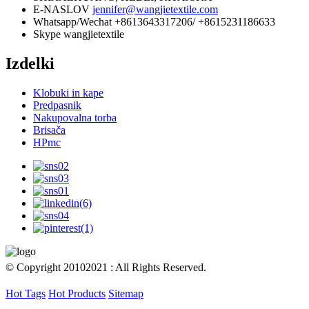
E-NASLOV
jennifer@wangjietextile.com
Whatsapp/Wechat
+8613643317206/ +8615231186633
Skype
wangjietextile
Izdelki
Klobuki in kape
Predpasnik
Nakupovalna torba
Brisača
HPmc
© Copyright 20102021 : All Rights Reserved.
Hot Tags
Hot Products
Sitemap