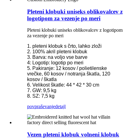
Pleteni klobuki uniseks oblikovalcev z
logotipom za vezenje po meri
Pleteni klobuki uniseks oblikovalcev z logotipom
za vezenje po meri
1. pleteni klobuk s črto, lahko zloži
2. 100% akril pleteni klobuk
3. Barva: na voljo vse barve
4: Logotip: logotip po meri
5. Pakiranje: 12 kosov / polietilenske
vrečke, 60 kosov / notranja škatla, 120
kosov / škatla
6. Velikost škatle: 44 * 42 * 30 cm
7. GW: 9,5 kg
8. SZ: 7,5 kg
povpraševanje
detajl
Vezen pleteni klobuk volneni klobuk