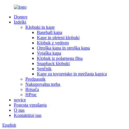
Domov
Izdelki
Klobuki in kape
Baseball kapa
Kape in pleteni klobuki
Klobuk z vedrom
Otroška kapa in otroška kapa
Vojaška kapa
Klobuk iz polarnega flisa
Snapback klobuki
Senčnik
Kape za tovornjake in mrežasta kapica
Predpasnik
Nakupovalna torba
Brisača
HPmc
novice
Pogosta vprašanja
O nas
Kontaktiraj nas
English