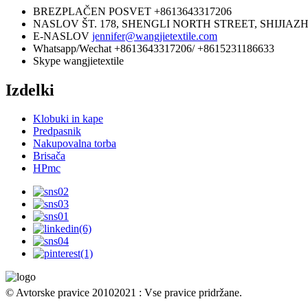
BREZPLAČEN POSVET
+8613643317206
NASLOV
ŠT. 178, SHENGLI NORTH STREET, SHIJIAZ
E-NASLOV
jennifer@wangjietextile.com
Whatsapp/Wechat
+8613643317206/ +8615231186633
Skype
wangjietextile
Izdelki
Klobuki in kape
Predpasnik
Nakupovalna torba
Brisača
HPmc
© Avtorske pravice 20102021 : Vse pravice pridržane.