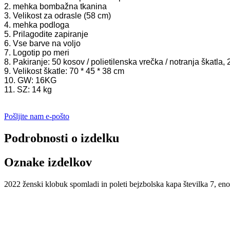
2. mehka bombažna tkanina
3. Velikost za odrasle (58 cm)
4. mehka podloga
5. Prilagodite zapiranje
6. Vse barve na voljo
7. Logotip po meri
8. Pakiranje: 50 kosov / polietilenska vrečka / notranja škatla, 
9. Velikost škatle: 70 * 45 * 38 cm
10. GW: 16KG
11. SZ: 14 kg
Pošljite nam e-pošto
Podrobnosti o izdelku
Oznake izdelkov
2022 ženski klobuk spomladi in poleti bejzbolska kapa številka 7, eno