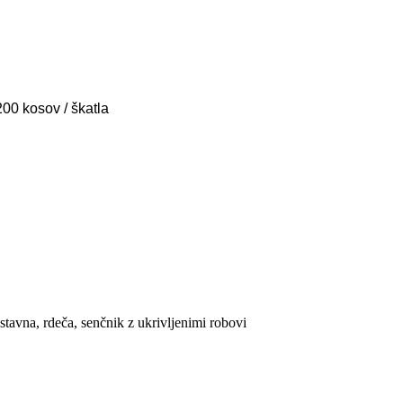
200 kosov / škatla
stavna, rdeča, senčnik z ukrivljenimi robovi