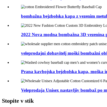
bombažna bejzbolska kapa z vezenim metu
2022 Nova modna bombažna 3D vezenina po
veleprodajni dobavitelj moški bombažni obliž
Prana kavbojska bejzbolska kapa, moška in
Veleprodaja Unisex nastavljiv bombaž po me
Stopite v stik