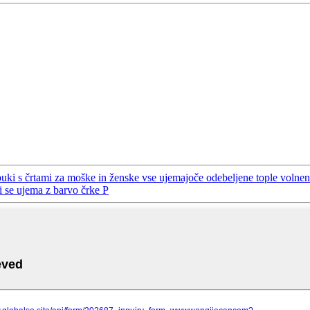
buki s črtami za moške in ženske vse ujemajoče odebeljene tople volne
i se ujema z barvo črke P