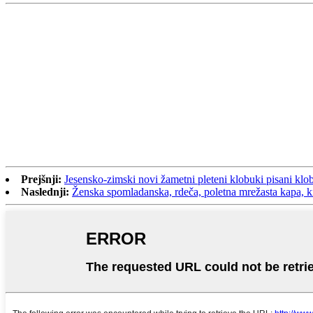
Prejšnji:
Jesensko-zimski novi žametni pleteni klobuki pisani klo
Naslednji:
Ženska spomladanska, rdeča, poletna mrežasta kapa, k