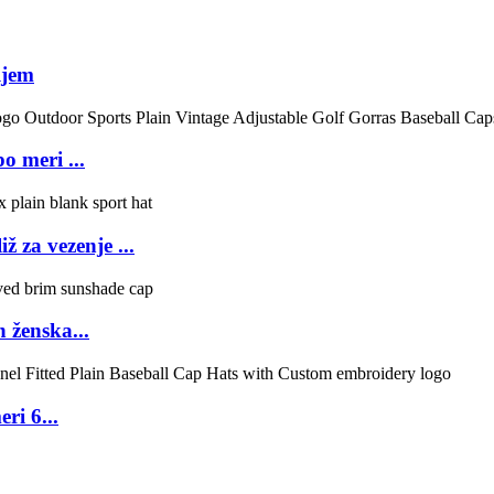
ljem
 meri ...
 za vezenje ...
 ženska...
ri 6...