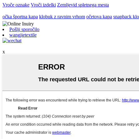
Vroče oznake
Vroči izdelki
Zemljevid spletnega mesta
očka športna kapa
klobuk z ravnim vrhom
očetova kapa
snapback kl
Pošlji sporočilo
wangjietextile
x