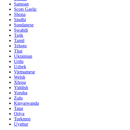
Samoan
Scots Gaelic
Shona
Sindhi
Sundanese
Swahili
Tajik
Tamil
Telugu
Thai
Ukrainian
Urdu
Uzbek
Vietnamese
Welsh
Xhosa
Yiddish
Yoruba
Zulu
Kinyarwanda
Tatar
Oriya
Turkmen
Uyghur