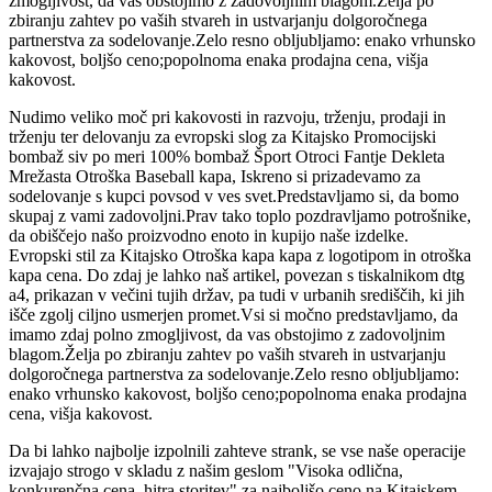
zmogljivost, da vas obstojimo z zadovoljnim blagom.Želja po
zbiranju zahtev po vaših stvareh in ustvarjanju dolgoročnega
partnerstva za sodelovanje.Zelo resno obljubljamo: enako vrhunsko
kakovost, boljšo ceno;popolnoma enaka prodajna cena, višja
kakovost.
Nudimo veliko moč pri kakovosti in razvoju, trženju, prodaji in
trženju ter delovanju za evropski slog za Kitajsko Promocijski
bombaž siv po meri 100% bombaž Šport Otroci Fantje Dekleta
Mrežasta Otroška Baseball kapa, Iskreno si prizadevamo za
sodelovanje s kupci povsod v ves svet.Predstavljamo si, da bomo
skupaj z vami zadovoljni.Prav tako toplo pozdravljamo potrošnike,
da obiščejo našo proizvodno enoto in kupijo naše izdelke.
Evropski stil za Kitajsko Otroška kapa kapa z logotipom in otroška
kapa cena. Do zdaj je lahko naš artikel, povezan s tiskalnikom dtg
a4, prikazan v večini tujih držav, pa tudi v urbanih središčih, ki jih
išče zgolj ciljno usmerjen promet.Vsi si močno predstavljamo, da
imamo zdaj polno zmogljivost, da vas obstojimo z zadovoljnim
blagom.Želja po zbiranju zahtev po vaših stvareh in ustvarjanju
dolgoročnega partnerstva za sodelovanje.Zelo resno obljubljamo:
enako vrhunsko kakovost, boljšo ceno;popolnoma enaka prodajna
cena, višja kakovost.
Da bi lahko najbolje izpolnili zahteve strank, se vse naše operacije
izvajajo strogo v skladu z našim geslom "Visoka odlična,
konkurenčna cena, hitra storitev" za najboljšo ceno na Kitajskem,