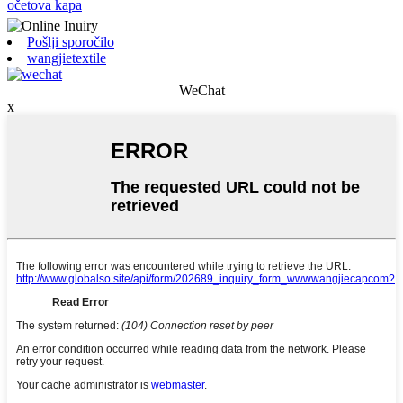
očetova kapa
Pošlji sporočilo
wangjietextile
WeChat
x