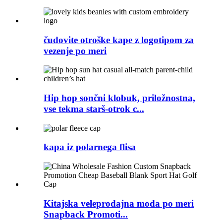
čudovite otroške kape z logotipom za
vezenje po meri
Hip hop sončni klobuk, priložnostna,
vse tekma starš-otrok c...
kapa iz polarnega flisa
Kitajska veleprodajna moda po meri
Snapback Promoti...