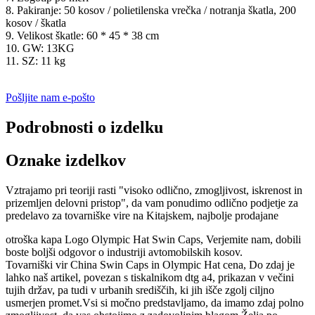
8. Pakiranje: 50 kosov / polietilenska vrečka / notranja škatla, 200
kosov / škatla
9. Velikost škatle: 60 * 45 * 38 cm
10. GW: 13KG
11. SZ: 11 kg
Pošljite nam e-pošto
Podrobnosti o izdelku
Oznake izdelkov
Vztrajamo pri teoriji rasti "visoko odlično, zmogljivost, iskrenost in
prizemljen delovni pristop", da vam ponudimo odlično podjetje za
predelavo za tovarniške vire na Kitajskem, najbolje prodajane
otroška kapa Logo Olympic Hat Swin Caps, Verjemite nam, dobili
boste boljši odgovor o industriji avtomobilskih kosov.
Tovarniški vir China Swin Caps in Olympic Hat cena, Do zdaj je
lahko naš artikel, povezan s tiskalnikom dtg a4, prikazan v večini
tujih držav, pa tudi v urbanih središčih, ki jih išče zgolj ciljno
usmerjen promet.Vsi si močno predstavljamo, da imamo zdaj polno