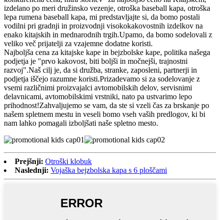
izdelano po meri družinsko vezenje, otroška baseball kapa, otroška
lepa rumena baseball kapa, mi predstavljajte si, da bomo postali
vodilni pri gradnji in proizvodnji visokokakovostnih izdelkov na
enako kitajskih in mednarodnih trgih.Upamo, da bomo sodelovali z
veliko več prijatelji za vzajemne dodatne koristi.
Najboljša cena za kitajske kape in bejzbolske kape, politika našega
podjetja je "prvo kakovost, biti boljši in močnejši, trajnostni
razvoj".Naš cilj je, da si družba, stranke, zaposleni, partnerji in
podjetja iščejo razumne koristi.Prizadevamo si za sodelovanje z
vsemi različnimi proizvajalci avtomobilskih delov, servisnimi
delavnicami, avtomobilskimi vrstniki, nato pa ustvarimo lepo
prihodnost!Zahvaljujemo se vam, da ste si vzeli čas za brskanje po
našem spletnem mestu in veseli bomo vseh vaših predlogov, ki bi
nam lahko pomagali izboljšati naše spletno mesto.
Prejšnji:
Otroški klobuk
Naslednji:
Vojaška bejzbolska kapa s 6 ploščami