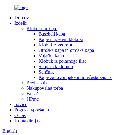
Domov
Izdelki
Klobuki in kape
Baseball kapa
Kape in pleteni klobuki
Klobuk z vedrom
Otroška kapa in otroška kapa
Vojaška kapa
Klobuk iz polarnega flisa
Snapback klobuki
Senčnik
Kape za tovornjake in mrežasta kapica
Predpasnik
Nakupovalna torba
Brisača
HPmc
novice
Pogosta vprašanja
O nas
Kontaktiraj nas
English