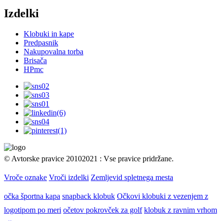
Izdelki
Klobuki in kape
Predpasnik
Nakupovalna torba
Brisača
HPmc
© Avtorske pravice 20102021 : Vse pravice pridržane.
Vroče oznake
Vroči izdelki
Zemljevid spletnega mesta
očka športna kapa
snapback klobuk
Očkovi klobuki z vezenjem z
logotipom po meri
očetov pokrovček za golf
klobuk z ravnim vrhom