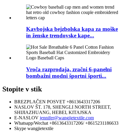
Kavbojska bejzbolska kapa za moške
in ženske trendovske kape...
Vroča razprodaja, zračni 6-panelni
bombažni modni športni športi...
Stopite v stik
BREZPLAČEN POSVET
+8613643317206
NASLOV
ŠT. 178, SHENGLI NORTH STREET,
SHIJIAZHUANG, HEBEI, KITAJSKA
E-NASLOV
jennifer@wangjietextile.com
Whatsapp/Wechat
+8613643317206/ +8615231186633
Skype
wangjietextile